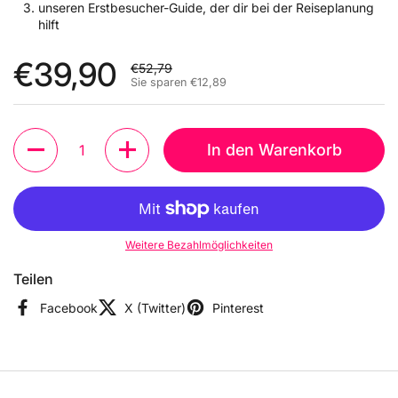
unseren Erstbesucher-Guide, der dir bei der Reiseplanung
hilft
Sale-Preis:
€39,90
Regulärer Preis:
€52,79
Sie sparen €12,89
Anzahl
In den Warenkorb
Weitere Bezahlmöglichkeiten
Teilen
Facebook
X (Twitter)
Pinterest