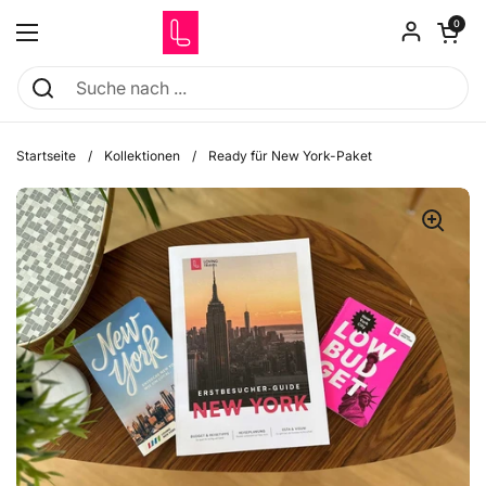
Zum Inhalt springen
Warenkorb öf
0
Menü öffnen
Startseite
/
Kollektionen
/
Ready für New York-Paket