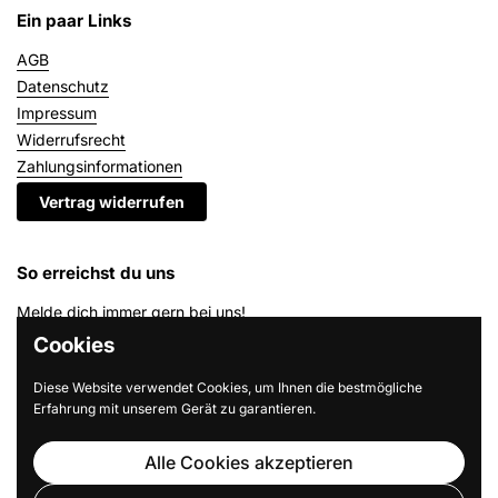
Ein paar Links
AGB
Datenschutz
Impressum
Widerrufsrecht
Zahlungsinformationen
Vertrag widerrufen
So erreichst du uns
Melde dich immer gern bei uns!
Am schnellsten erreichst du uns unter
shop@loving-travel.com
Cookies
Mit ♥️ aus NYC, London & Hamburg
Diese Website verwendet Cookies, um Ihnen die bestmögliche
Erfahrung mit unserem Gerät zu garantieren.
Bei uns bekommst du nur Produkte, die wirklich hilfreich sind.
Schließlich möchte ich, dass du eine sensationelle vor Ort hast!
Alle Cookies akzeptieren